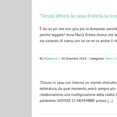
“Senza lettura la casa diventa la n
È da un po’ che non gira più la domanda: perché 
perché leggete? Anna Maria Ortese diceva che legg
sta uscendo di scena, con lei se ne va anche il rit
By
Redazione
|
06 Dicembre 2018
|
Categories:
News
|
“Chiuso in casa, con intorno un mondo distrutto, 
letteratura, da quel momento, entrò sempre più n
rielaborazione, una trasfigurazione della realtà. 
parleremo GIOVEDÌ 22 NOVEMBRE presso [...]