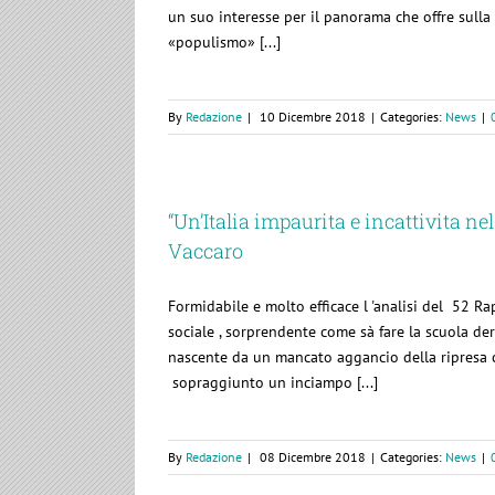
un suo interesse per il panorama che offre sulla 
«populismo» [...]
By
Redazione
|
10 Dicembre 2018
|
Categories:
News
|
“Un’Italia impaurita e incattivita n
Vaccaro
Formidabile e molto efficace l 'analisi del 52 R
sociale , sorprendente come sà fare la scuola de
nascente da un mancato aggancio della ripresa ch
sopraggiunto un inciampo [...]
By
Redazione
|
08 Dicembre 2018
|
Categories:
News
|