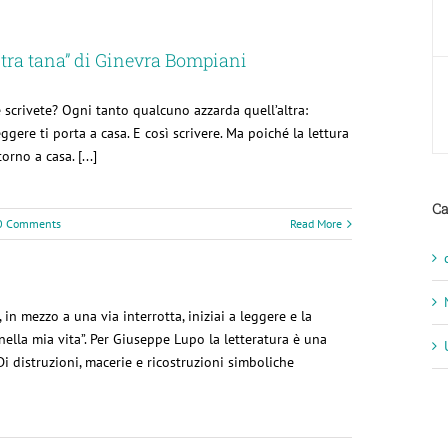
ostra tana” di Ginevra Bompiani
scrivete? Ogni tanto qualcuno azzarda quell’altra:
ere ti porta a casa. E così scrivere. Ma poiché la lettura
orno a casa. [...]
Ca
0 Comments
Read More
in mezzo a una via interrotta, iniziai a leggere e la
ella mia vita”. Per Giuseppe Lupo la letteratura è una
Di distruzioni, macerie e ricostruzioni simboliche