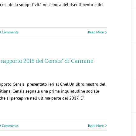
crisi della soggettività nell’epoca del risentimento e del
0 Comments
Read More
el rapporto 2018 del Censis” di Carmine
apporto Censis presentato ieri al Cnel.Un libro mastro del
ritiana. Censis segnala una prima inquietudine sociale
e si percepiva nell ultima parte del 2017..E'
0 Comments
Read More