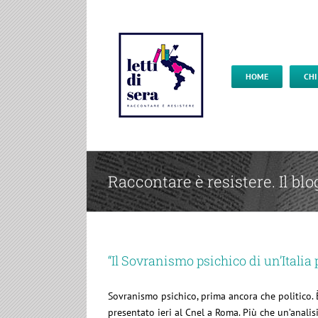
HOME
CHI
Raccontare è resistere. Il blo
“Il Sovranismo psichico di un’Italia 
Sovranismo psichico, prima ancora che politico. 
presentato ieri al Cnel a Roma. Più che un’analisi