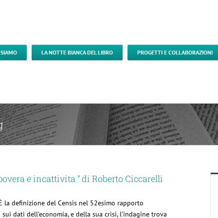
 SIAMO
LA NOTTE BIANCA DEL LIBRO
PROGETTI E COLLABORAZIONI
g
povera e incattivita ” di Roberto Ciccarelli
È la definizione del Censis nel 52esimo rapporto
 sui dati dell’economia, e della sua crisi, l’indagine trova