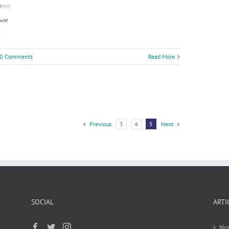
0 Comments
Read More
Previous
3
4
5
Next
SOCIAL
ARTI
No