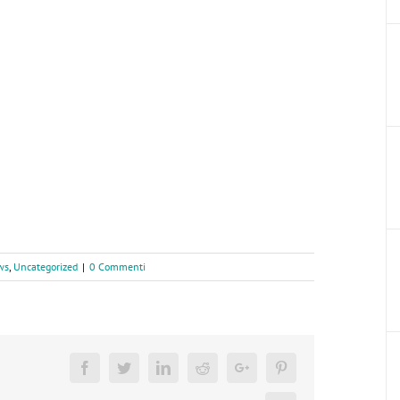
ws
,
Uncategorized
|
0 Commenti
Facebook
Twitter
Linkedin
Reddit
Google+
Pinterest