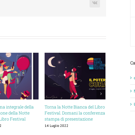
Vk
Ca
a integrale della
Torna la Notte Bianca del Libro
Spopolament
ione della Notte
Festival. Domani la conferenza
per la nostr
Libro Festival
stampa di presentazione
22 Febbraio 20
2
14 Luglio 2022