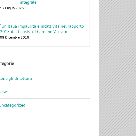
integrale
13 Luglio 2023
“Un’Italia impaurita e incattivita nel rapporto
2018 del Censis” di Carmine Vaccaro
08 Dicembre 2018
tegorie
consigli di lettura
News
Uncategorized
o. Quale futuro
Stati generali della Letteratura
a regione?
del Sud – terza edizione
19
07 Novembre 2018