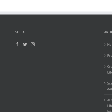
SOCIAL
ARTI
No
Pr
Cre
Li
Sca
de
Al 
Lib
int