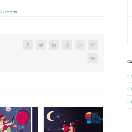
0 Commenti
Facebook
Twitter
Linkedin
Reddit
Google+
Pinterest
Vk
Ca