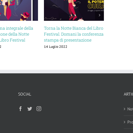
e della
Torna la Notte Bianca del Libro
Letti di sera si allarga
Notte
Festival. Domani la conferenza
04 Novembre 2018
val
stampa di presentazione
14 Luglio 2022
SOCIAL
ARTI
No
Pr