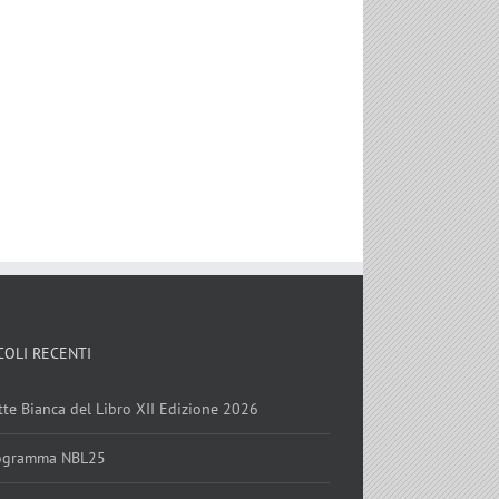
Racconta il viaggiatore Tonino
Califano
18 Ottobre 2018
COLI RECENTI
tte Bianca del Libro XII Edizione 2026
ogramma NBL25