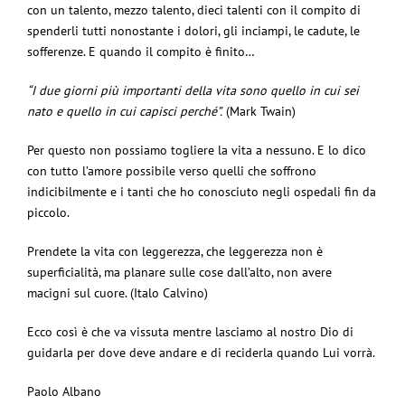
con un talento, mezzo talento, dieci talenti con il compito di
spenderli tutti nonostante i dolori, gli inciampi, le cadute, le
sofferenze. E quando il compito è finito…
“I due giorni più importanti della vita sono quello in cui sei
nato e quello in cui capisci perché”.
(Mark Twain)
Per questo non possiamo togliere la vita a nessuno. E lo dico
con tutto l’amore possibile verso quelli che soffrono
indicibilmente e i tanti che ho conosciuto negli ospedali fin da
piccolo.
Prendete la vita con leggerezza, che leggerezza non è
superficialità, ma planare sulle cose dall’alto, non avere
macigni sul cuore. (Italo Calvino)
Ecco così è che va vissuta mentre lasciamo al nostro Dio di
guidarla per dove deve andare e di reciderla quando Lui vorrà.
Paolo Albano