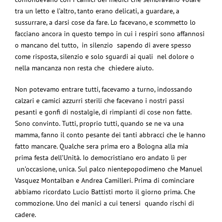
tra un letto e l’altro, tanto erano delicati, a guardare, a
sussurrare, a darsi cose da fare. Lo facevano, e scommetto lo
facciano ancora in questo tempo in cui i respiri sono affannosi
o mancano del tutto, in silenzio sapendo di avere spesso
come risposta, silenzio e solo sguardi ai quali nel dolore o
nella mancanza non resta che chiedere aiuto.
Non potevamo entrare tutti, facevamo a turno, indossando
calzari e camici azzurri sterili che facevano i nostri passi
pesanti e gonfi di nostalgie, di rimpianti di cose non fatte.
Sono convinto. Tutti, proprio tutti, quando se ne va una
mamma, fanno il conto pesante dei tanti abbracci che le hanno
fatto mancare. Qualche sera prima ero a Bologna alla mia
prima festa dell’Unità. Io democristiano ero andato lì per
un’occasione, unica. Sul palco nientepopodimeno che Manuel
Vasquez Montalban e Andrea Camilleri. Prima di cominciare
abbiamo ricordato Lucio Battisti morto il giorno prima. Che
commozione. Uno dei manici a cui tenersi quando rischi di
cadere.