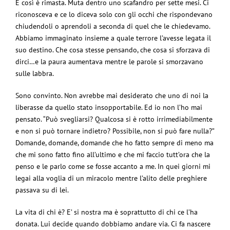
E così è rimasta. Muta dentro uno scafandro per sette mesi. Ci
riconosceva e ce lo diceva solo con gli occhi che rispondevano
chiudendoli o aprendoli a seconda di quel che le chiedevamo.
Abbiamo immaginato insieme a quale terrore l’avesse legata il
suo destino. Che cosa stesse pensando, che cosa si sforzava di
dirci…e la paura aumentava mentre le parole si smorzavano
sulle labbra.
Sono convinto. Non avrebbe mai desiderato che uno di noi la
liberasse da quello stato insopportabile. Ed io non l’ho mai
pensato. “Può svegliarsi? Qualcosa si è rotto irrimediabilmente
e non si può tornare indietro? Possibile, non si può fare nulla?”
Domande, domande, domande che ho fatto sempre di meno ma
che mi sono fatto fino all’ultimo e che mi faccio tutt’ora che la
penso e le parlo come se fosse accanto a me. In quei giorni mi
legai alla voglia di un miracolo mentre l’alito delle preghiere
passava su di lei.
La vita di chi è? E’ si nostra ma è soprattutto di chi ce l’ha
donata. Lui decide quando dobbiamo andare via. Ci fa nascere