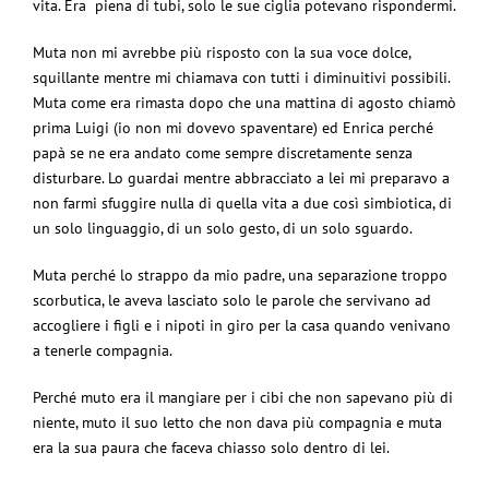
vita. Era piena di tubi, solo le sue ciglia potevano rispondermi.
Muta non mi avrebbe più risposto con la sua voce dolce,
squillante mentre mi chiamava con tutti i diminuitivi possibili.
Muta come era rimasta dopo che una mattina di agosto chiamò
prima Luigi (io non mi dovevo spaventare) ed Enrica perché
papà se ne era andato come sempre discretamente senza
disturbare. Lo guardai mentre abbracciato a lei mi preparavo a
non farmi sfuggire nulla di quella vita a due così simbiotica, di
un solo linguaggio, di un solo gesto, di un solo sguardo.
Muta perché lo strappo da mio padre, una separazione troppo
scorbutica, le aveva lasciato solo le parole che servivano ad
accogliere i figli e i nipoti in giro per la casa quando venivano
a tenerle compagnia.
Perché muto era il mangiare per i cibi che non sapevano più di
niente, muto il suo letto che non dava più compagnia e muta
era la sua paura che faceva chiasso solo dentro di lei.